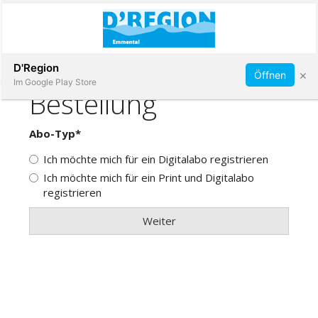
Abonnieren
D'Region
×
Öffnen
Im Google Play Store
Immobilien
Veranstaltungen
Stellen
E-
Paper
App