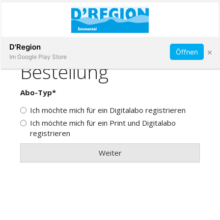
Abonnieren
D'Region
×
Öffnen
Im Google Play Store
Immobilien
Veranstaltungen
Stellen
E-
Paper
App