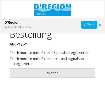
Abonnieren
D'Region
×
Öffnen
Im Google Play Store
Immobilien
Veranstaltungen
Stellen
E-
Paper
App