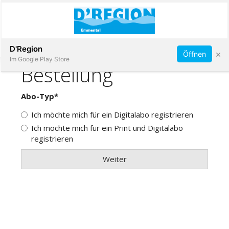
Abonnieren
D'Region
×
Öffnen
Im Google Play Store
Immobilien
Veranstaltungen
Stellen
E-
Paper
App