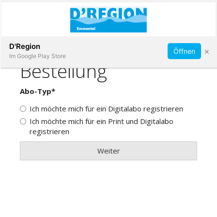
Abonnieren
D'Region
×
Öffnen
Im Google Play Store
Immobilien
Veranstaltungen
Stellen
E-
Paper
App