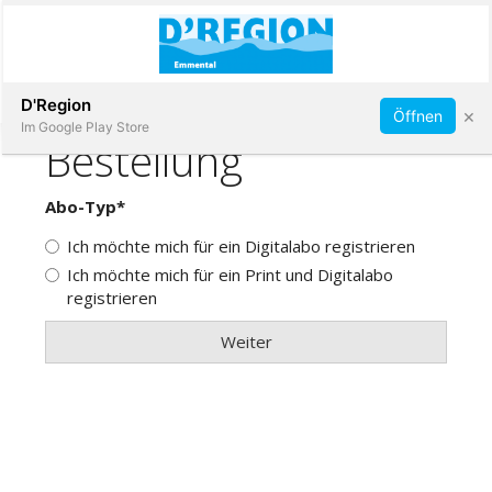
Abonnieren
D'Region
×
Öffnen
Im Google Play Store
Immobilien
Veranstaltungen
Stellen
E-
Paper
App