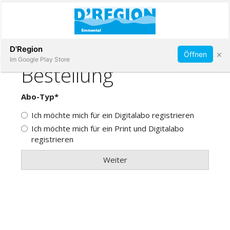
Abonnieren
D'Region
×
Öffnen
Im Google Play Store
Immobilien
Veranstaltungen
Stellen
E-
Paper
App