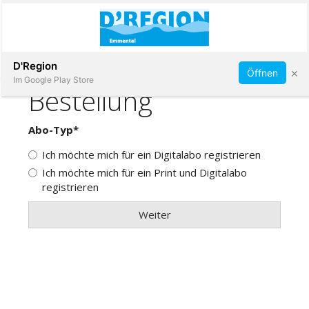
Abonnieren
D'Region
×
Öffnen
Im Google Play Store
Immobilien
Veranstaltungen
Stellen
E-
Paper
App