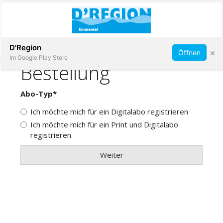
Abonnieren
D'Region
×
Öffnen
Im Google Play Store
Immobilien
Veranstaltungen
Stellen
E-
Paper
App