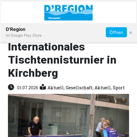
Abonnieren
D'Region
×
Öffnen
Im Google Play Store
Internationales
Tischtennisturnier in
Immobilien
Kirchberg
Veranstaltungen
01.07.2026
Aktuell
,
Gesellschaft
,
Aktuell
,
Sport
Stellen
E-
Paper
App