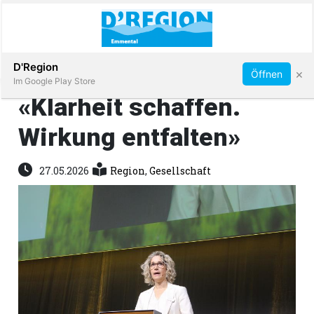
Abonnieren
D'Region
×
Öffnen
Im Google Play Store
«Klarheit schaffen.
Wirkung entfalten»
Immobilien
27.05.2026
Region
,
Gesellschaft
Veranstaltungen
Stellen
E-
Paper
App