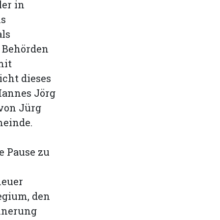
er in
ls
als
n Behörden
mit
icht dieses
Hannes Jörg
von Jürg
meinde.
e Pause zu
neuer
egium, den
innerung