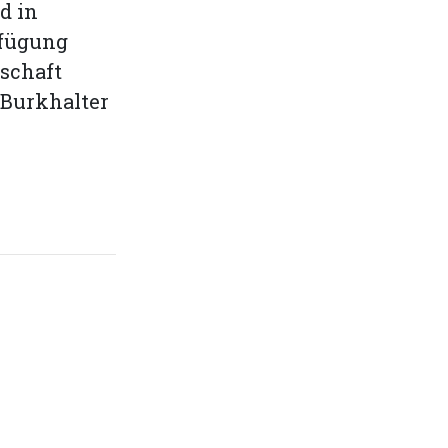
d in
rfügung
lschaft
Burk­halter