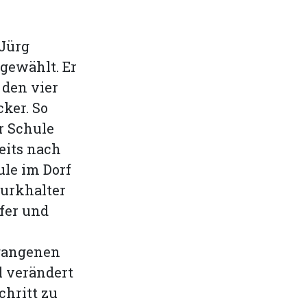
Jürg
 gewählt. Er
 den vier
ker. So
r Schule
eits nach
ule im Dorf
Burkhalter
fer und
rgangenen
l verändert
chritt zu