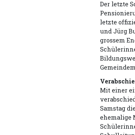
Der letzte
Pensionieru
letzte offi
und Jürg Bu
grossem En
Schülerinne
Bildungsweg
Gemeindemit
Verabschi
Mit einer 
verabschie
Samstag die
ehemalige M
Schülerinne