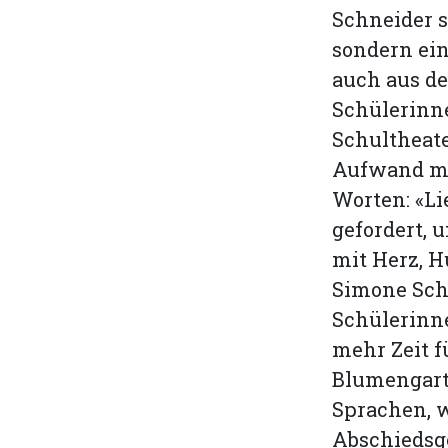
Schneider s
sondern ein
auch aus der
Schülerinn
Schultheat
Aufwand mi
Worten: «Li
gefordert, 
mit Herz, 
Simone Schn
Schülerinne
mehr Zeit f
Blumengarte
Sprachen, 
Abschiedsge