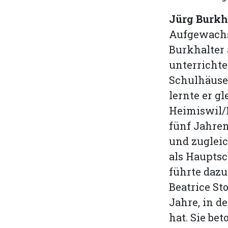
Jürg Burkha
Aufgewachs
Burkhalter 
unterrichte
Schulhäuse
lernte er g
Heimiswil/
fünf Jahren
und zugleic
als Hauptsc
führte dazu
Beatrice St
Jahre, in d
hat. Sie be