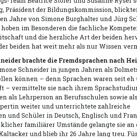
gs-Team Beatrice Stofer und Susanne Ryser 
, Präsident der Bildungskommission, blickten
n Jahre von Simone Burghalter und Jürg Sc
 hoben im Besonderen die fachliche Kompeten
itschaft und die herzliche Art der beiden herv
der beiden hat weit mehr als nur Wissen verm
neider brachte die Fremdsprachen nach He
imone Schneider in jungen Jahren als Dolmet
ellen können – denn Sprachen waren seit eh 
ft – vermittelte sie nach ihrem Sprachstud
en als Lehrperson an Berufsschulen sowie al
pertin weiter und unterrichtete zahlreiche
n und Schüler in Deutsch, Englisch und Fran
cklicher familiärer Umstände gelangte sie an 
altacker und blieb ihr 26 Jahre lang treu. F