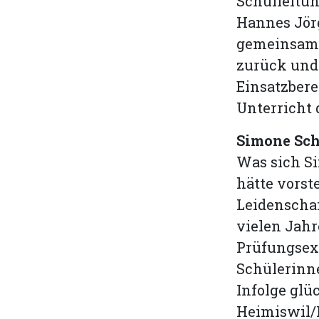
Schulleitun
Hannes Jörg
gemeinsame
zurück und
Einsatzbere
Unterricht 
Simone Sch
Was sich S
hätte vorst
Leidenscha
vielen Jahr
Prüfungs­ex
Schülerinne
Infolge glü
Heimiswil/K