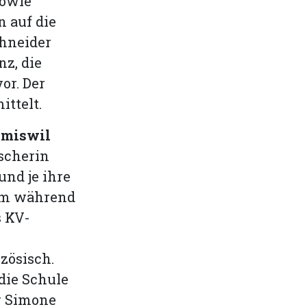
sowie
 auf die
hneider
z, die
or. Der
ittelt.
imiswil
scherin
und je ihre
ium während
s KV-
zösisch.
die Schule
ür Simone