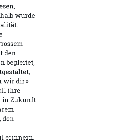
esen,
shalb wurde
lität.
e
grossem
t den
 begleitet,
gestaltet,
wir dir.»
ll ihre
, in Zukunft
ihrem
, den
l erinnern.