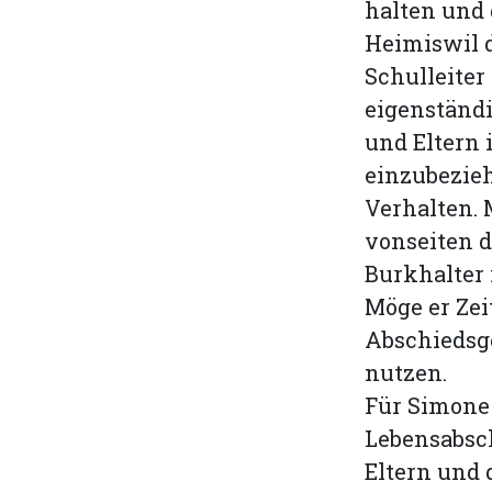
halten und 
Heimiswil 
Schulleiter
eigenständ
und Eltern
einzubezieh
Verhalten.
vonseiten 
Burkhalter 
Möge er Zei
Abschiedsge
nutzen.
Für Simone 
Lebensabsc
Eltern und 