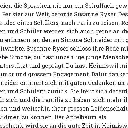
eien die Sprachen nie nur ein Schulfach gew
 Fenster zur Welt, betonte Susanne Ryser. De
 Idee eines Schülers, nach Paris zu reisen, Rea
en und Schüler werden sich auch gerne an di
er erinnern, an denen Simone Schneider mit 
twirkte. Susanne Ryser schloss ihre Rede mi
ebe Simone, du hast unzählige junge Menschen
unterstützt und geprägt. Du hast Heimiswil mit
Humor und grossem Engagement. Dafür danken 
eider erinnert sich mit guten Gedanken an a
n und Schülern zurück. Sie freut sich darauf
ür sich und die Familie zu haben, sich mehr 
n und weiterhin ihrer grossen Leidenschaft
widmen zu können. Der Apfelbaum als
schenk wird sie an die gute Zeit in Heimiswi