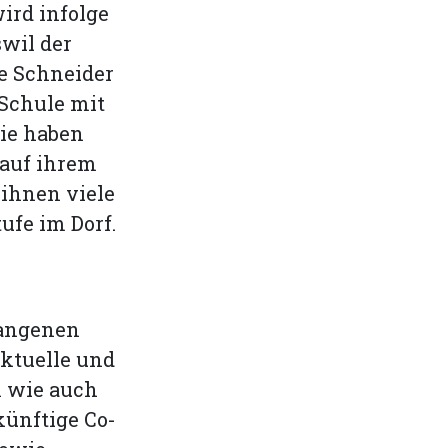
ird infolge
wil der
ne Schneider
 Schule mit
ie haben
 auf ihrem
 ihnen viele
ufe im Dorf.
gangenen
aktuelle und
n wie auch
künftige Co-