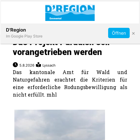
Abonnieren
D'Region
×
Öffnen
Im Google Play Store
Das Projekt Paradisli soll
vorangetrieben werden
Immobilien
5.8.2026
Lyssach
Das kantonale Amt für Wald und
Naturgefahren erachtet die Kriterien für
Veranstaltungen
eine erforderliche Rodungsbewilligung als
nicht erfüllt. mhl
Stellen
E-
Paper
App