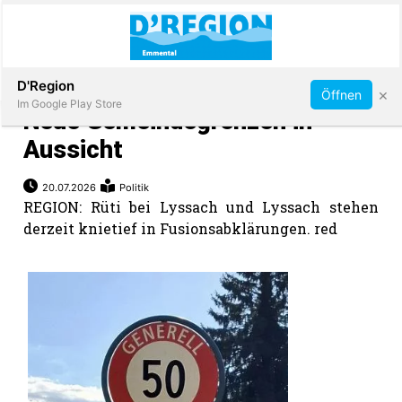
Abonnieren
D'Region
×
Öffnen
Im Google Play Store
Neue Gemeindegrenzen in
Aussicht
Immobilien
20.07.2026
Politik
REGION: Rüti bei Lyssach und Lyssach stehen
derzeit knietief in Fusionsabklärungen. red
Veranstaltungen
Stellen
E-
Paper
App