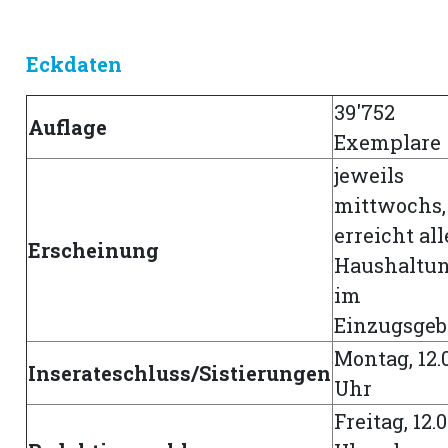
rt
Eckdaten
39'752
Auflage
Exemplare
jeweils
mittwochs,
erreicht all
Erscheinung
Haushaltu
im
Einzugsgeb
Montag, 12.
Inserateschluss/Sistierungen
Uhr
n
Freitag, 12.