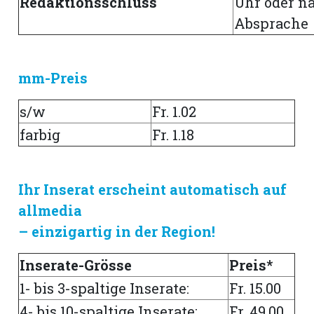
Redaktionsschluss
Uhr oder n
Absprache
mm-Preis
s/w
Fr. 1.02
farbig
Fr. 1.18
Ihr Inserat erscheint automatisch auf
allmedia
N
– einzigartig in der Region!
Inserate-Grösse
Preis*
1- bis 3-spaltige Inserate:
Fr. 15.00
4- bis 10-spaltige Inserate:
Fr. 49.00