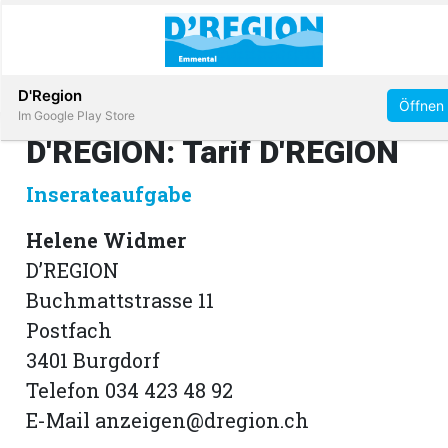
Abonnieren
D'Region
Öffnen
Im Google Play Store
D'REGION: Tarif D'REGION
Inserateaufgabe
Immobilien
Helene Widmer
Veranstaltungen
D’REGION
Buchmattstrasse 11
Stellen
Postfach
3401 Burgdorf
E-
Telefon 034 423 48 92
Paper
E-Mail anzeigen@dregion.ch
App