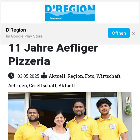
Abonnieren
D'Region
×
Öffnen
Im Google Play Store
11 Jahre Aefliger
Pizzeria
Immobilien
03.05.2025
Aktuell
,
Region
,
Foto
,
Wirtschaft
,
Veranstaltungen
Aefligen
,
Gesellschaft
,
Aktuell
Stellen
E-
Paper
App