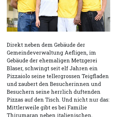
rt
Direkt neben dem Gebäude der
Gemeindeverwaltung Aefligen, im
Gebäude der ehemaligen Metzgerei
Blaser, schwingt seit elf Jahren ein
Pizza­iolo seine tellergrossen Teigfladen
und zaubert den Besucherinnen und
Besuchern seine herrlich duftenden
Pizzas auf den Tisch. Und nicht nur das:
n
Mittlerweile gibt es bei Familie
Thirumaran neben italienischen,