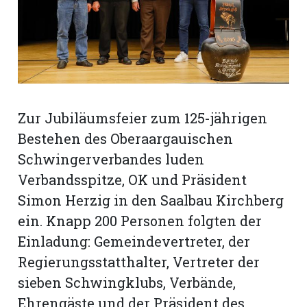
rt
Zur Jubiläumsfeier zum 125-jährigen
Bestehen des Oberaargauischen
Schwingerverbandes luden
Verbandsspitze, OK und Präsident
Simon Herzig in den Saalbau Kirchberg
ein. Knapp 200 Personen folgten der
Einladung: Gemeindevertreter, der
Regierungsstatthalter, Vertreter der
n
sieben Schwingklubs, Verbände,
Ehrengäste und der Präsident des