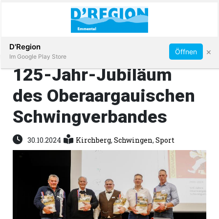
Abonnieren
D'Region
×
Öffnen
Im Google Play Store
125-Jahr-Jubiläum
des Oberaargauischen
Immobilien
Schwingverbandes
Veranstaltungen
30.10.2024
Kirchberg
,
Schwingen
,
Sport
Stellen
E-
Paper
App