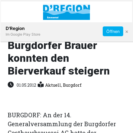
Abonnieren
D'Region
×
Öffnen
Im Google Play Store
Burgdorfer Brauer
konnten den
Immobilien
Bierverkauf steigern
Veranstaltungen
01.05.2012
Aktuell
,
Burgdorf
Stellen
E-
BURGDORF: An der 14.
Paper
Generalversammlung der Burgdorfer
App
Gasthausbrauerei AG hatte der