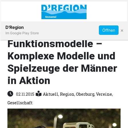
Abonnieren
D'Region
×
Öffnen
Im Google Play Store
Funktionsmodelle –
Komplexe Modelle und
Immobilien
Spielzeuge der Männer
Veranstaltungen
in Aktion
Stellen
02.11.2015
Aktuell
,
Region
,
Oberburg
,
Vereine
,
Gesellschaft
E-
Paper
App