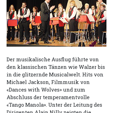
rt
Der musikalische Ausflug führte von
den klassischen Tänzen wie Walzer bis
in die glitzernde Musicalwelt. Hits von
Michael Jackson, Filmmusik von
«Dances with Wolves» und zum
Abschluss der temperamentvolle
n
«Tango Manola». Unter der Leitung des
Dirigenten Alain Nilly zeigten die