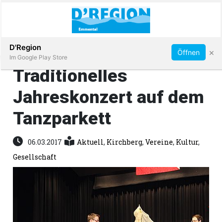
Abonnieren
D'Region
×
Öffnen
Im Google Play Store
Traditionelles
Jahreskonzert auf dem
Immobilien
Tanzparkett
Veranstaltungen
06.03.2017
Aktuell
,
Kirchberg
,
Vereine
,
Kultur
,
Stellen
Gesellschaft
E-
Paper
App