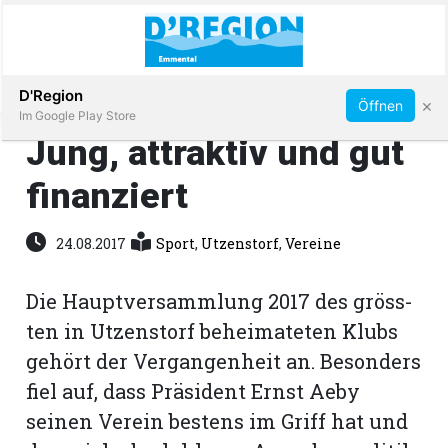
Abonnieren
D'Region
×
Öffnen
Im Google Play Store
Jung, attraktiv und gut
finanziert
Immobilien
24.08.2017
Sport
,
Utzenstorf
,
Vereine
Veranstaltungen
Die Hauptversammlung 2017 des gröss­
Stellen
ten in Utzenstorf beheimateten Klubs
gehört der Vergangenheit an. Besonders
E-
fiel auf, dass Präsident Ernst Aeby
Paper
seinen Verein bestens im Griff hat und
App