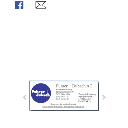
Share
Share