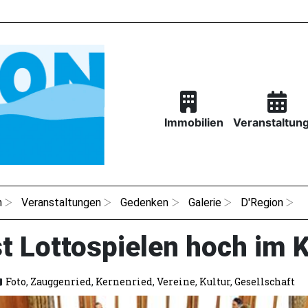
Immobilien
Veranstaltun
n
Veranstaltungen
Gedenken
Galerie
D'Region
st Lottospielen hoch im 
Foto
,
Zauggenried
,
Kernenried
,
Vereine
,
Kultur
,
Gesellschaft