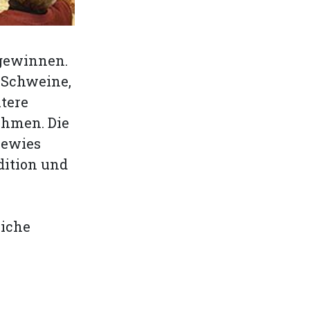
 gewinnen.
 Schweine,
tere
ehmen. Die
bewies
dition und
m
liche