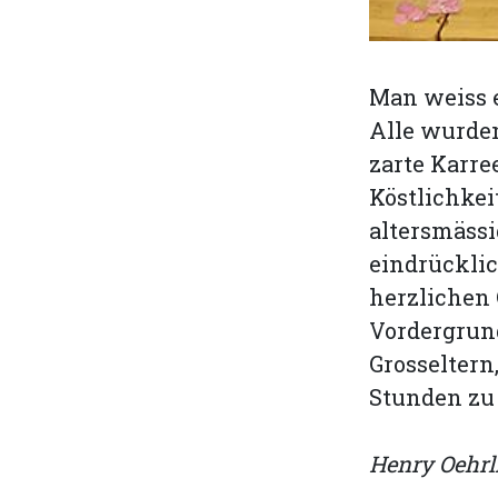
Man weiss e
Alle wurden
zarte Karre
Köstlichke
altersmässi
eindrücklic
herzlichen 
Vordergrund
Grosselter
Stunden zu
Henry Oehrl