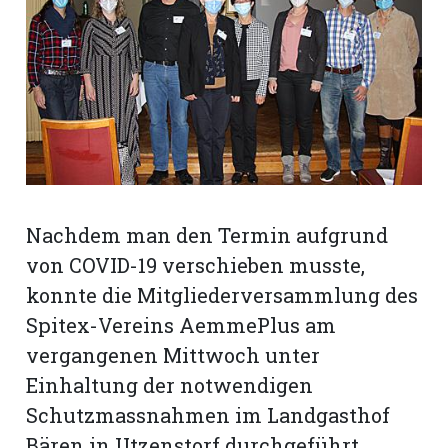
rt
Nachdem man den Termin aufgrund
von COVID-19 verschieben musste,
konnte die Mitgliederversammlung des
Spitex-Vereins AemmePlus am
vergangenen Mittwoch unter
Einhaltung der notwendigen
n
Schutzmassnahmen im Landgasthof
Bären in Utzenstorf durchgeführt