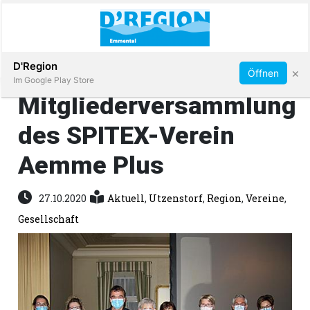
Abonnieren
D'Region
×
Öffnen
Im Google Play Store
Mitgliederversammlung
des SPITEX-Verein
Immobilien
Aemme Plus
Veranstaltungen
27.10.2020
Aktuell
,
Utzenstorf
,
Region
,
Vereine
,
Stellen
Gesellschaft
E-
Paper
App