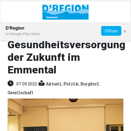
Abonnieren
D'Region
×
Öffnen
Im Google Play Store
Gesundheitsversorgung
der Zukunft im
Immobilien
Emmental
Veranstaltungen
07.09.2022
Aktuell
,
Politik
,
Burgdorf
,
Stellen
Gesellschaft
E-
Paper
App