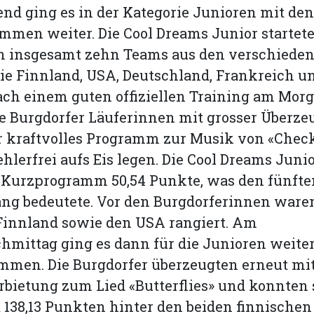
nd ging es in der Kategorie Junioren mit den
men weiter. Die Cool Dreams Junior startete
n insgesamt zehn Teams aus den verschiede
e Finnland, USA, Deutschland, Frankreich u
ch einem guten offiziellen Training am Mor
ie Burgdorfer Läuferinnen mit grosser Überz
 kraftvolles Programm zur Musik von «Check 
ehlerfrei aufs Eis legen. Die Cool Dreams Juni
r Kurzprogramm 50,54 Punkte, was den fünfte
ng bedeutete. Vor den Burgdorferinnen ware
Finnland sowie den USA rangiert. Am
mittag ging es dann für die Junioren weite
men. Die Burgdorfer überzeugten erneut mit
bietung zum Lied «Butterflies» und konnten
 138,13 Punkten hinter den beiden finnischen