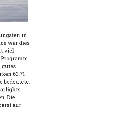
üngsten in
ice war dies
t viel
s Programm
 gutes
rken 63,71
e bedeutete.
r­lights
n. Die
erst auf