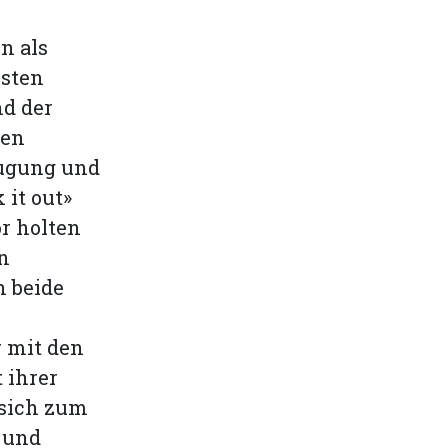
n als
nsten
nd der
gen
eugung und
it out»
or holten
n
n beide
r mit den
 ihrer
 sich zum
 und