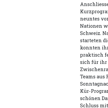
Anschliesse
Kurzprogram
neuntes vo
Nationen wi
Schweiz. Na
starteten d
konnten ihr
praktisch f
sich für ih
Zwischenra
Teams aus 
Sonntagnach
Kür-Program
schönen Dar
Schluss mit