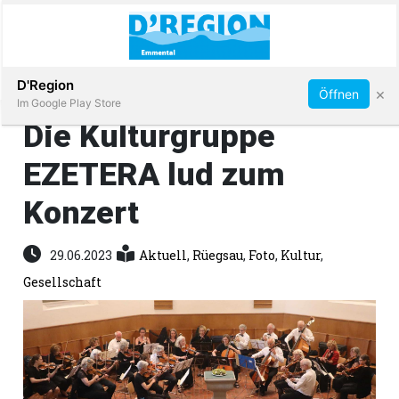
Abonnieren
D'Region
×
Öffnen
Im Google Play Store
Die Kulturgruppe
EZETERA lud zum
Immobilien
Konzert
Veranstaltungen
29.06.2023
Aktuell
,
Rüegsau
,
Foto
,
Kultur
,
Stellen
Gesellschaft
E-
Paper
App