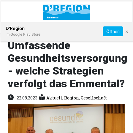
Abonnieren
D'Region
×
Öffnen
Im Google Play Store
Umfassende
Gesundheitsversorgung
Immobilien
- welche Strategien
Veranstaltungen
verfolgt das Emmental?
Stellen
22.08.2023
Aktuell
,
Region
,
Gesellschaft
E-
Paper
App