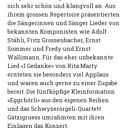
sich sehr schön und klangvoll an. Aus
ihrem grossen Repertoire präsentierten
die Sängerinnen und Sänger Lieder von
bekannten Komponisten wie Adolf
Stähli, Fritz Grossenbacher, Ernst
Sommer und Fredy und Ernst
Wallimann. Für das eher unbekannte
Lied «I Gedanke» von Rita Marty
ernteten sie besonders viel Applaus
und waren auch gerne zu einer Zugabe
bereit. Die fünfköpfige Kleinformation
N
«Eggchörli» aus den eigenen Reihen
und das Schwyzerörgeli-Quartett
Gätzigruess umrahmten mit ihren
Einlagen das Konzert.