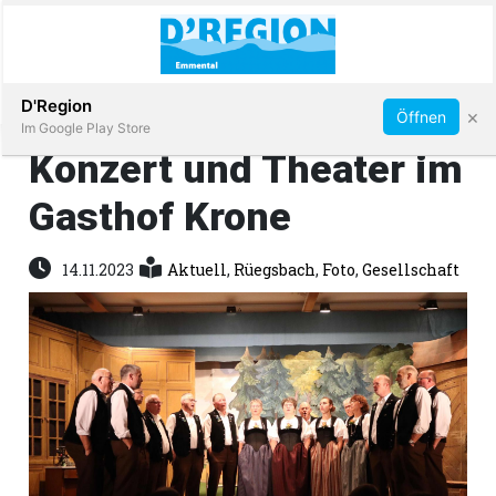
Abonnieren
D'Region
×
Öffnen
Im Google Play Store
Konzert und Theater im
Gasthof Krone
Immobilien
14.11.2023
Aktuell
,
Rüegsbach
,
Foto
,
Gesellschaft
Veranstaltungen
Stellen
E-
Paper
App