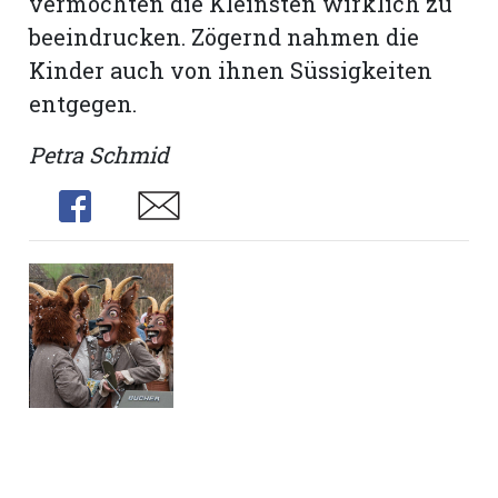
vermochten die Kleinsten wirklich zu
beeindrucken. Zögernd nahmen die
Kinder auch von ihnen Süssigkeiten
entgegen.
Petra Schmid
Share
Share
N