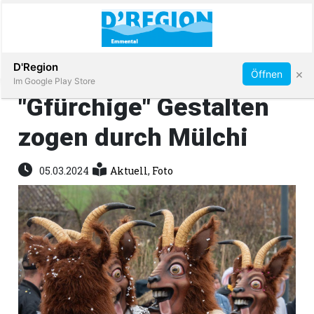
Abonnieren
D'Region
×
Öffnen
Im Google Play Store
"Gfürchige" Gestalten
zogen durch Mülchi
Immobilien
05.03.2024
Aktuell
,
Foto
Veranstaltungen
Stellen
E-
Paper
App