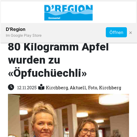
Abonnieren
D'Region
×
Öffnen
Im Google Play Store
80 Kilogramm Äpfel
wurden zu
Immobilien
«Öpfuchüechli»
Veranstaltungen
12.11.2025
Kirchberg
,
Aktuell
,
Foto
,
Kirchberg
Stellen
E-
Paper
App