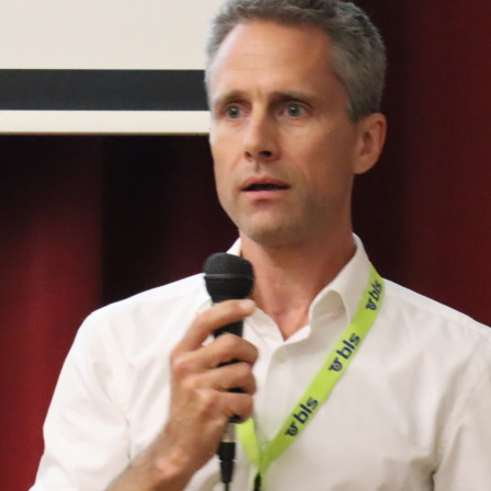
ufahrt erstellt wird. Ab März 2026 ist der ein
sschliesslich für die Fussgänger offen. Wäh
uzeit haben der Grundwasserschutz, der Erha
tbarkeit und der Umgang mit dem Aushubmat
enwert.
 Instandhaltung der Züge verlegte die BLS de
e leichte Instandhaltung, damit sind Servicea
rd bis im Sommer 2027 weiterhin in der Werk
rchgeführt. Danach ist eine temporäre Verl
d Spiez geplant. Nach Fertigstellung der Wer
önnen die Mitarbeitenden ihre Arbeit in ein
er sicheren und optimalen Bedingungen fortf
Gebäude – eine moderne Werkstätte
erkstätte Oberburg besteht aus einem Haupt-
de mit Fassaden aus Holz. Auf dem begrünte