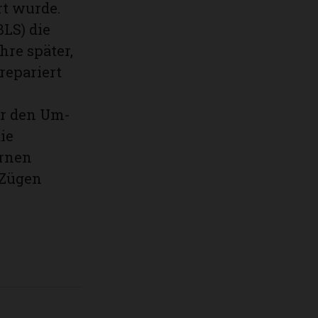
rt wurde.
BLS) die
hre später,
repariert
er den Um-
ie
ernen
 Zügen