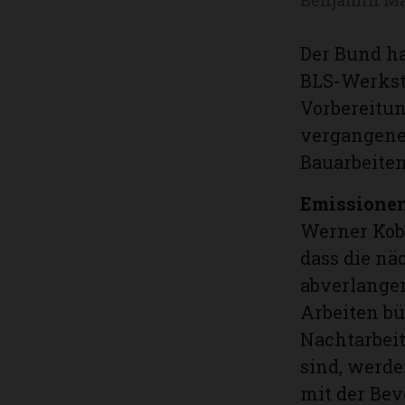
Der Bund ha
BLS-Werkstä
Vorbereitu
vergangene
Bauarbeite
Emissione
Werner Kobe
dass die n
abverlangen
Arbeiten b
Nachtarbeit
sind, werde
mit der Bev