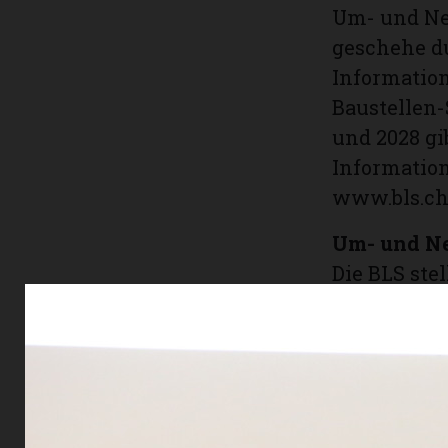
Um- und Ne
geschehe du
Information
Baustellen-
und 2028 gi
Information
www.bls.ch
Um- und Ne
Die BLS stel
ihre Züge a
entschieden
Emmentalst
gebaut. Ab 
Baustellenz