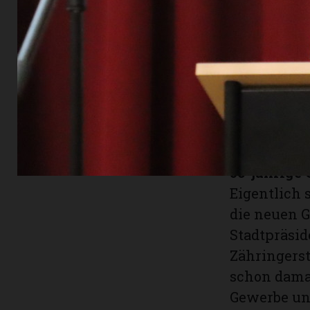
Hauptgebäud
von 3500 Qu
der Züge ge
sechs Hekta
Mit dem ge
wichtige Ar
Berufsspart
50-jährige
Eigentlich 
die neuen G
Stadtpräsid
Zähringerst
schon dama
Gewerbe und