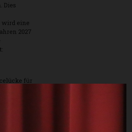
. Dies
 wird eine
Jahren 2027
e
:
icelücke für
- und Neubau
der
übergang