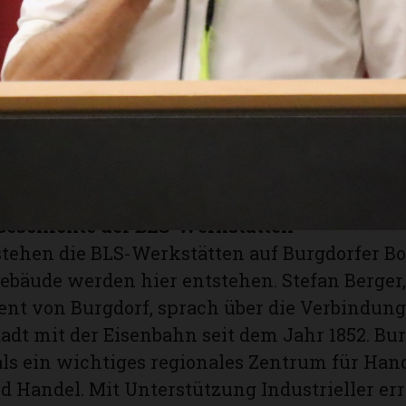
es entsteht eine Photovoltaikanlage mit ein
adratmetern. Das Regenwasser wird für die 
speichert. Die Gesamtfläche der Anlage wird 
ren erhöht.
planten Um- und Neubau schafft die BLS auch
beitsplätze und bildet Lernende in verschie
en aus.
 Geschichte der BLS-Werkstätten
stehen die BLS-Werkstätten auf Burgdorfer B
ebäude werden hier entstehen. Stefan Berger,
ent von Burgdorf, sprach über die Verbindung
adt mit der Eisenbahn seit dem Jahr 1852. Bu
ls ein wichtiges regionales Zentrum für Han
 Handel. Mit Unterstützung Industrieller err