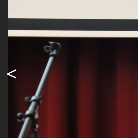
Baustellenz
Übergang au
gesamten Ba
Bodenfruch
hohen Stell
Die schwere
Bönigen. Di
<
gemeint, wi
Oberburg du
Holligen un
Oberburg k
Betrieb unt
Zwei neue 
Die neue W
Nebengebäu