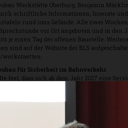
ubau Werkstätte Oberburg, Benjamin Märklin
rch schriftliche Informationen, Inserate und
stafeln rund ums Gelände. Alle zwei Wochen
Sprechstunde vor Ort angeboten und in den 
bts je einen Tag der offenen Baustelle. Weiter
en sind auf der Website der BLS aufgeschaltet
/werkstaetten.
ubau für Sicherheit im Bahnverkehr
lte fest, dass sich ab dem Jahr 2027 eine Serv
bzeichnet. Darum hat sie sich für diesen Um
. In einer ersten Phase wird die Baustelle ab 
rasse erschlossen und ein einspuriger Bahn
Dezember 2025 dient dieser vorübergehend als
ufahrt, während eine zweite, zweispurige