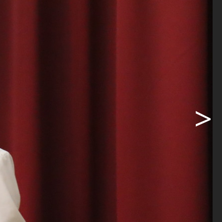
spurige
rend der
lt der
erial einen
finitiv nach
rbeiten
>
stätte
egung nach
kstätte
em modernen
ühren.
 und einem
n Dach des