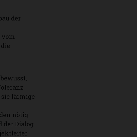
bau der
s vom
die
 bewusst,
Toleranz
 sie lärmige
den nötig
 der Dialog
jektleiter