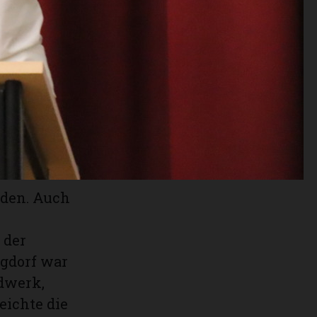
er Fläche
Reinigung
von drei auf
 in Zukunft
denen
oden. Auch
 der
rgdorf war
dwerk,
eichte die