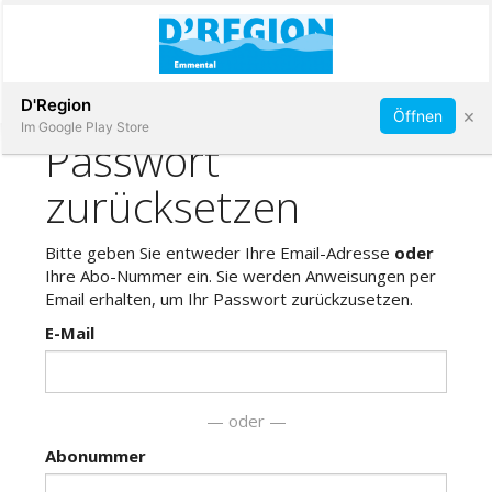
Abonnieren
D'Region
×
Öffnen
Im Google Play Store
Immobilien
Veranstaltungen
Stellen
E-
Paper
App