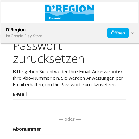
Abonnieren
D'Region
×
Öffnen
Im Google Play Store
Immobilien
Veranstaltungen
Stellen
E-
Paper
App