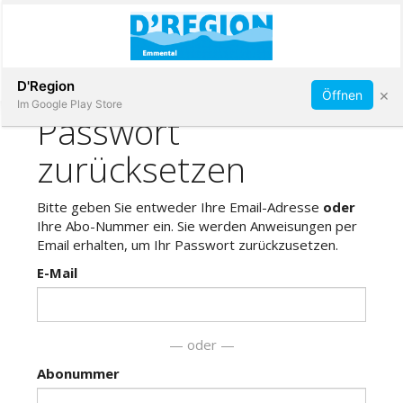
Abonnieren
D'Region
×
Öffnen
Im Google Play Store
Immobilien
Veranstaltungen
Stellen
E-
Paper
App