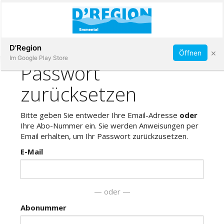
Abonnieren
D'Region
×
Öffnen
Im Google Play Store
Immobilien
Veranstaltungen
Stellen
E-
Paper
App