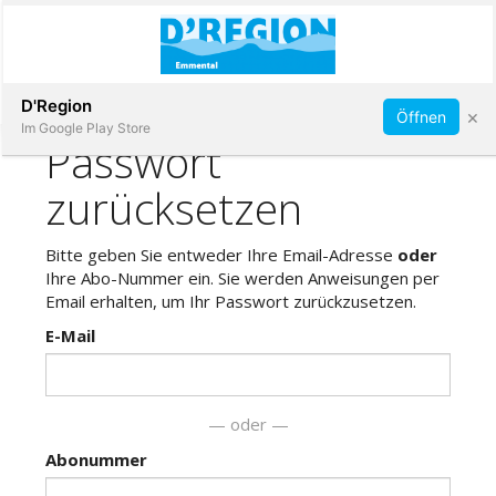
Abonnieren
D'Region
×
Öffnen
Im Google Play Store
Immobilien
Veranstaltungen
Stellen
E-
Paper
App