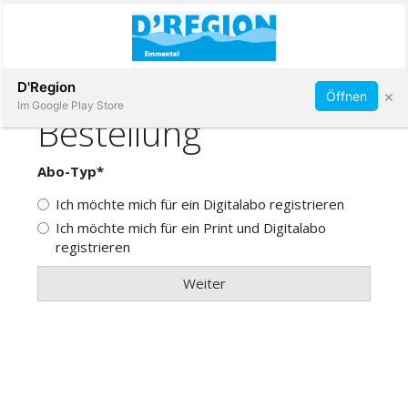
Abonnieren
D'Region
×
Öffnen
Im Google Play Store
Immobilien
Veranstaltungen
Stellen
E-
Paper
App