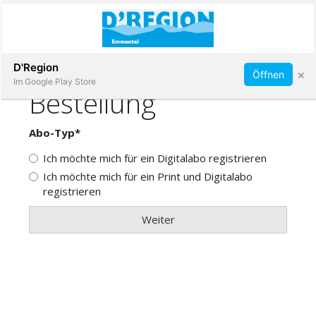
Abonnieren
D'Region
×
Öffnen
Im Google Play Store
Immobilien
Veranstaltungen
Stellen
E-
Paper
App