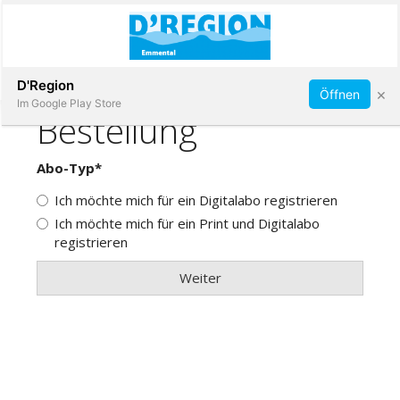
Abonnieren
D'Region
×
Öffnen
Im Google Play Store
Immobilien
Veranstaltungen
Stellen
E-
Paper
App