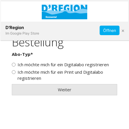
Abonnieren
D'Region
×
Öffnen
Im Google Play Store
Immobilien
Veranstaltungen
Stellen
E-
Paper
App