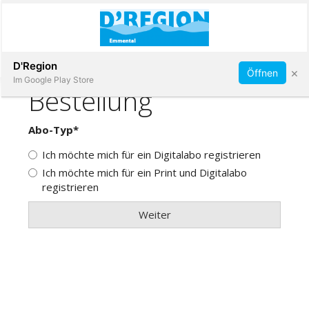
Abonnieren
D'Region
×
Öffnen
Im Google Play Store
Immobilien
Veranstaltungen
Stellen
E-
Paper
App