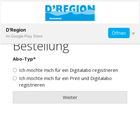
Abonnieren
D'Region
×
Öffnen
Im Google Play Store
Immobilien
Veranstaltungen
Stellen
E-
Paper
App