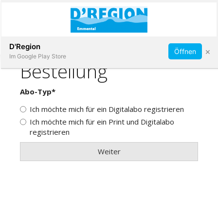
Abonnieren
D'Region
×
Öffnen
Im Google Play Store
Immobilien
Veranstaltungen
Stellen
E-
Paper
App