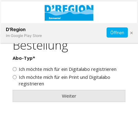
Abonnieren
D'Region
×
Öffnen
Im Google Play Store
Immobilien
Veranstaltungen
Stellen
E-
Paper
App