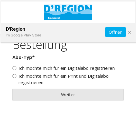
Abonnieren
D'Region
×
Öffnen
Im Google Play Store
Immobilien
Veranstaltungen
Stellen
E-
Paper
App