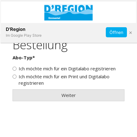
Abonnieren
D'Region
×
Öffnen
Im Google Play Store
Immobilien
Veranstaltungen
Stellen
E-
Paper
App