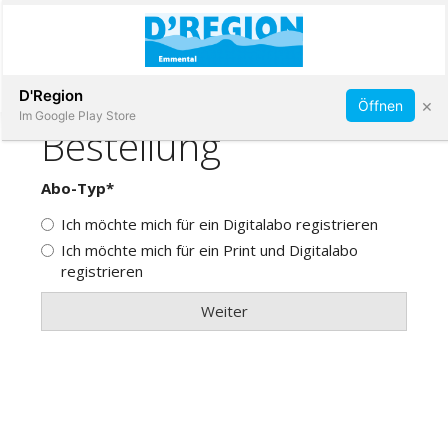
Abonnieren
D'Region
×
Öffnen
Im Google Play Store
Immobilien
Veranstaltungen
Stellen
E-
Paper
App