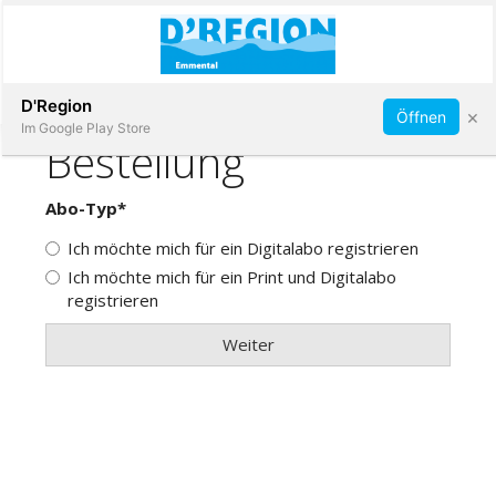
Abonnieren
D'Region
×
Öffnen
Im Google Play Store
Immobilien
Veranstaltungen
Stellen
E-
Paper
App