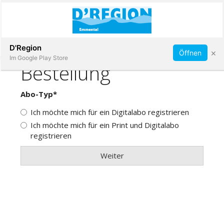
Abonnieren
D'Region
×
Öffnen
Im Google Play Store
Immobilien
Veranstaltungen
Stellen
E-
Paper
App