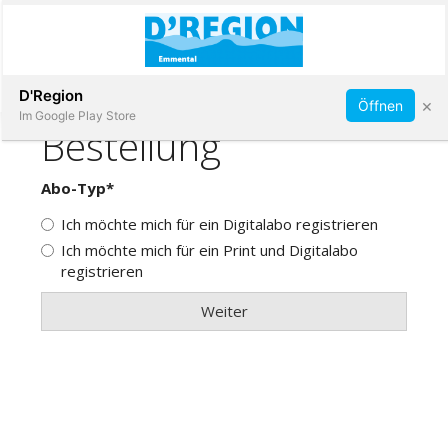
Abonnieren
D'Region
×
Öffnen
Im Google Play Store
Immobilien
Veranstaltungen
Stellen
E-
Paper
App